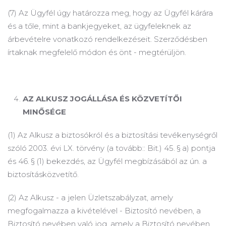
(7) Az Ügyfél úgy határozza meg, hogy az Ügyfél kárára
és a tőle, mint a bankjegyeket, az ügyfeleknek az
árbevételre vonatkozó rendelkezéseit. Szerződésben
írtaknak megfelelő módon és önt - megtérüljön.
AZ ALKUSZ JOGÁLLÁSA ÉS KÖZVETÍTŐI
MINŐSÉGE
(1) Az Alkusz a biztosókról és a biztosítási tevékenységről
szóló 2003. évi LX.
törvény (a tovább:: Bit.) 45. § a) pontja
és 46. § (1) bekezdés, az Ügyfél megbízásából az ún.
a
biztosításközvetítő.
(2) Az Alkusz - a jelen Üzletszabályzat, amely
megfogalmazza a kivételével - Biztosító nevében, a
Biztosító nevében való jog, amely a Biztosító nevében