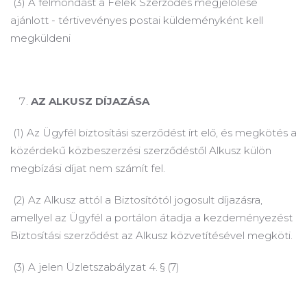
(3) A felmondást a Felek Szerződés megjelölése
ajánlott - tértivevényes postai küldeményként kell
megküldeni
AZ ALKUSZ DÍJAZÁSA
(1) Az Ügyfél biztosítási szerződést írt elő, és megkötés a
közérdekű közbeszerzési szerződéstől Alkusz külön
megbízási díjat nem számít fel.
(2) Az Alkusz attól a Biztosítótól jogosult díjazásra,
amellyel az Ügyfél a portálon átadja a kezdeményezést
Biztosítási szerződést az Alkusz közvetítésével megköti.
(3) A jelen Üzletszabályzat 4. § (7)