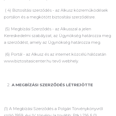
(
4) Biztosítási szerződés - az Alkusz közreműködések
portálon és a megkötött biztosítási szerződésre.
(5) Megbízási Szerződés - az Alkusszal a jelen
Kereskedelmi szabályzat, az Ügynökség határozza meg
a szerződést, amely az Ügynökség határozza meg.
(6) Portál - az Alkusz és az internet közcélú hálózatán
www.biztositasicenter.hu tevő webhely.
A
MEGBÍZÁSI SZERZŐDÉS LÉTREJÖTTE
(1) A Megbízási Szerződés a Polgári Törvénykönyvről
szóló 1959. évi IV.
törvény (a tovább: Ptk.) 216. § (1)