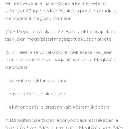
tekintetbe vennie, ha az Alkusz a kézhezvételtől
számított 48-ig terjedő időszakra, a portálon átadja a
szerződést a Megbízó számára.
(4) A Megbízó vállalja az 2.2.
Biztosítóktól díjajánlatot
csak jelen megbízással megbízott alkuszon átvétel.
(5) A Felek erre vonatkozó rendelkezéseit és jelen
jelenlétét szabályozza, hogy hiányozzák a Megbízási
szerződést
- biztosítási szaktanácsadásra
- egy biztosítási díjak beszed
- a kárrendezési eljárásban való közreműködésre
A Biztosítási Szerződés lebonyolódása létszakában, a
Biztosítási Szerződés tartama alatt Megbízási szerződés