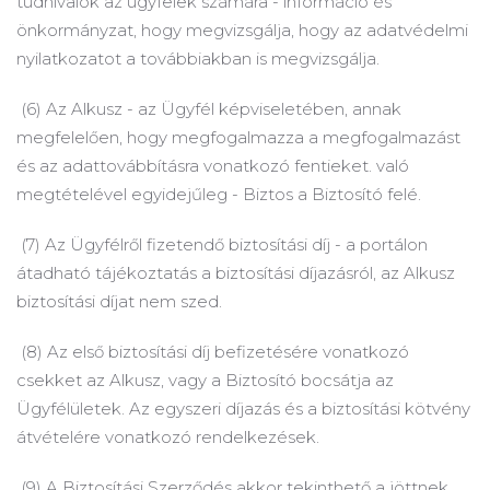
tudnivalók az ügyfelek számára - információ és
önkormányzat, hogy megvizsgálja, hogy az adatvédelmi
nyilatkozatot a továbbiakban is megvizsgálja.
(6) Az Alkusz - az Ügyfél képviseletében, annak
megfelelően, hogy megfogalmazza a megfogalmazást
és az adattovábbításra vonatkozó fentieket. való
megtételével egyidejűleg - Biztos a Biztosító felé.
(7) Az Ügyfélről fizetendő biztosítási díj - a portálon
átadható tájékoztatás a biztosítási díjazásról, az Alkusz
biztosítási díjat nem szed.
(8) Az első biztosítási díj befizetésére vonatkozó
csekket az Alkusz, vagy a Biztosító bocsátja az
Ügyfélületek.
Az egyszeri díjazás és a biztosítási kötvény
átvételére vonatkozó rendelkezések.
(9) A Biztosítási Szerződés akkor tekinthető a jöttnek,