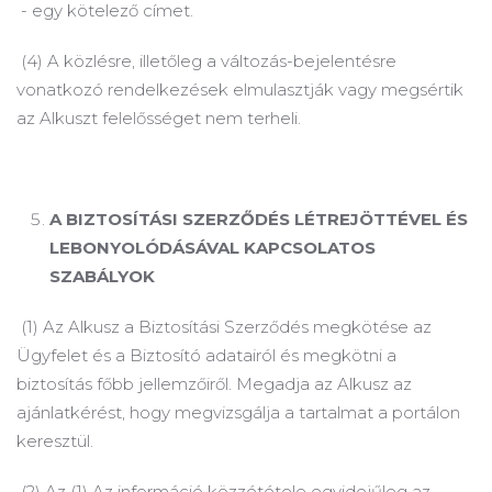
- egy kötelező címet.
(4) A közlésre, illetőleg a változás-bejelentésre
vonatkozó rendelkezések elmulasztják vagy megsértik
az Alkuszt felelősséget nem terheli.
A
BIZTOSÍTÁSI SZERZŐDÉS LÉTREJÖTTÉVEL ÉS
LEBONYOLÓDÁSÁVAL KAPCSOLATOS
SZABÁLYOK
(1) Az Alkusz a Biztosítási Szerződés megkötése az
Ügyfelet és a Biztosító adatairól és megkötni a
biztosítás főbb jellemzőiről.
Megadja az Alkusz az
ajánlatkérést, hogy megvizsgálja a tartalmat a portálon
keresztül.
(2) Az (1) Az információ közzététele egyidejűleg az