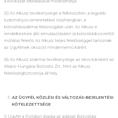
a kockázat elbírálásával módosíthatja.
(5) Az Alkusz tevékenysége a felkészülten, a legjobb
tudományos ismeretekkel összhangban, a
biztosításszakmai felülvizsgálat után.
Az Alkusz e
rendelkezésre álló elmulasztásáért (a biztosításközvetítői
műhiba) felelős.
Az Alkusz teljes felelősséggel tartoznak
az Ügyfélnek okozott mindennemű kárért.
(6) Az Alkusz szakmai tevékenysége az okos károkért az
Allianz-Hungária Biztosító Zrt., Mint az Alkusz
felelősségbiztosítója áll hely.
AZ ÜGYFÉL KÖZLÉSI ÉS VÁLTOZÁS-BEJELENTÉSI
KÖTELEZETTSÉGE
1) Ügyfél a Portálon átadja az adatait Biztosítási