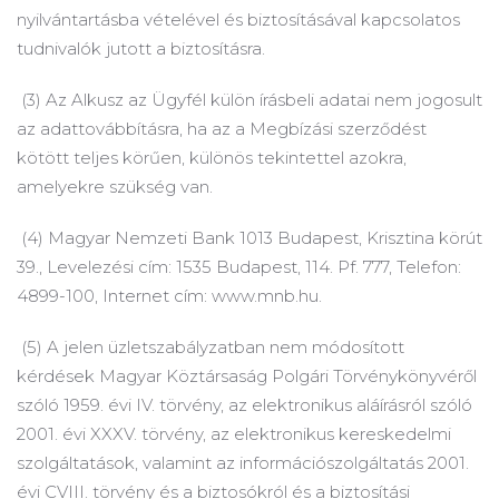
nyilvántartásba vételével és biztosításával kapcsolatos
tudnivalók jutott a biztosításra.
(3) Az Alkusz az Ügyfél külön írásbeli adatai nem jogosult
az adattovábbításra, ha az a Megbízási szerződést
kötött teljes körűen, különös tekintettel azokra,
amelyekre szükség van.
(4) Magyar Nemzeti Bank 1013 Budapest, Krisztina körút
39., Levelezési cím: 1535 Budapest, 114. Pf.
777, Telefon:
4899-100, Internet cím: www.mnb.hu.
(5) A jelen üzletszabályzatban nem módosított
kérdések Magyar Köztársaság Polgári Törvénykönyvéről
szóló 1959. évi IV.
törvény, az elektronikus aláírásról szóló
2001. évi XXXV.
törvény, az elektronikus kereskedelmi
szolgáltatások, valamint az információszolgáltatás 2001.
évi CVIII.
törvény és a biztosókról és a biztosítási