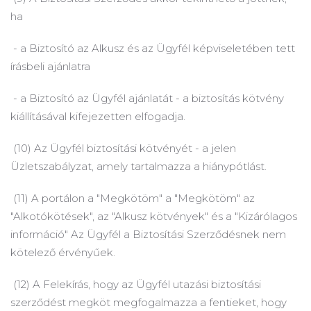
ha
- a Biztosító az Alkusz és az Ügyfél képviseletében tett
írásbeli ajánlatra
- a Biztosító az Ügyfél ajánlatát - a biztosítás kötvény
kiállításával kifejezetten elfogadja.
(10) Az Ügyfél biztosítási kötvényét - a jelen
Üzletszabályzat, amely tartalmazza a hiánypótlást.
(11) A portálon a "Megkötöm" a "Megkötöm" az
"Alkotókötések", az "Alkusz kötvények" és a "Kizárólagos
információ" Az Ügyfél a Biztosítási Szerződésnek nem
kötelező érvényűek.
(12) A Felekírás, hogy az Ügyfél utazási biztosítási
szerződést megköt megfogalmazza a fentieket, hogy