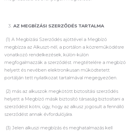
AZ MEGBÍZÁSI SZERZŐDÉS TARTALMA
(1) A Megbízási Szerződés ajöttével a Megbízó
megbízza az Alkuszt-nél, a portálon a közreműködésre
vonatkozó rendelkezések, külön-külön
megfogalmazzák a szerződést. megtételére a megbízó
helyett és nevében elektronikusan működtetett
portálján tett nyilatkozat tartalmával megegyezően.
(2) más az alkuszok megkötött biztosítási szerződés
helyett a Megbízó másik biztosító társaság biztosítani a
szerződést kötni, úgy, hogy az alkusz jogosult a fennálló
szerződést annak évfordulójára.
(3) Jelen alkuszi megbízás és meghatalmazás kell