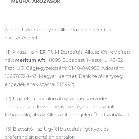
1.
MEGHATÁROZÁSOK
A jelen Üzletszabályzat alkalmazása a jelentés
elkészítésével:
(1) Alkusz - a MERITUM Biztosítási Alkusz Kft.
rövidített
név:
Meritum Kft
.
(1095 Budapest, Mester u. 48-52.
Fszt. Ü.3. Cégjegyzékszám: 01-10-040952; Adószám:
10657672-1-43, Magyar Nemzeti Bank tevékenységi
engedélyének száma: 81/1992)
(2) Ügyfél - a Portálon átbiztosítási szerződés
megkötése a kezdeményezésre, és a regisztrált
felhasználó, aki az Alkusszal jelen jelen Üzletszabályzat.
(3) Biztosító - az Ügyfél biztosítási igényeit és
preferenciáit portálon portálon.