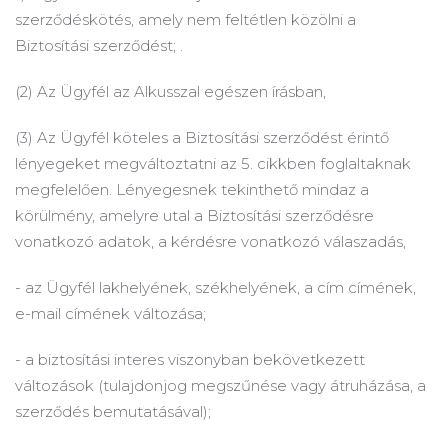
szerződéskötés, amely nem feltétlen közölni a
Biztosítási szerződést; .
(2) Az Ügyfél az Alkusszal egészen írásban,
(3) Az Ügyfél köteles a Biztosítási szerződést érintő
lényegeket megváltoztatni az 5. cikkben foglaltaknak
megfelelően.
Lényegesnek tekinthető mindaz a
körülmény, amelyre utal a Biztosítási szerződésre
vonatkozó adatok, a kérdésre vonatkozó válaszadás,
- az Ügyfél lakhelyének, székhelyének, a cím címének,
e-mail címének változása;
- a biztosítási interes viszonyban bekövetkezett
változások (tulajdonjog megszűnése vagy átruházása, a
szerződés bemutatásával);