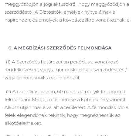
meggyőződjön a jogi aktusokról, hogy meggyőződjön a
szerződéstől.
A Biztosítók, amelyek nyitva állnak a
napirenden, és amelyek a következőkre vonatkoznak: a.
A
MEGBÍZÁSI SZERZŐDÉS FELMONDÁSA
(1) A Szerződés határozatlan periódusra vonatkozó
rendelkezéseit, vagy a gondoskodást a szerződést és /
vagy gondoskodik a szerződéstől.
(2) A szerzőírás írásban, 60 napra bármelyik fél jogosult
felmondani.
Megbízó felmérése a kötelék helyszínéről
Alkusz útján már elvállalt a területért.
A felmondási idő a
felek elegendőnek tekintik, hogy megnézhessük az
alkotóelemeket.