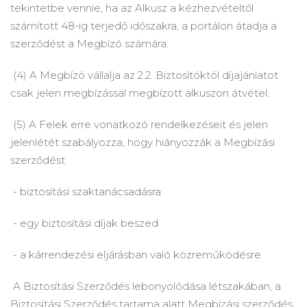
tekintetbe vennie, ha az Alkusz a kézhezvételtől
számított 48-ig terjedő időszakra, a portálon átadja a
szerződést a Megbízó számára.
(4) A Megbízó vállalja az 2.2.
Biztosítóktól díjajánlatot
csak jelen megbízással megbízott alkuszon átvétel.
(5) A Felek erre vonatkozó rendelkezéseit és jelen
jelenlétét szabályozza, hogy hiányozzák a Megbízási
szerződést
- biztosítási szaktanácsadásra
- egy biztosítási díjak beszed
- a kárrendezési eljárásban való közreműködésre
A Biztosítási Szerződés lebonyolódása létszakában, a
Biztosítási Szerződés tartama alatt Megbízási szerződés