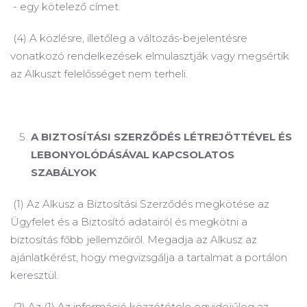
- egy kötelező címet.
(4) A közlésre, illetőleg a változás-bejelentésre
vonatkozó rendelkezések elmulasztják vagy megsértik
az Alkuszt felelősséget nem terheli.
A
BIZTOSÍTÁSI SZERZŐDÉS LÉTREJÖTTÉVEL ÉS
LEBONYOLÓDÁSÁVAL KAPCSOLATOS
SZABÁLYOK
(1) Az Alkusz a Biztosítási Szerződés megkötése az
Ügyfelet és a Biztosító adatairól és megkötni a
biztosítás főbb jellemzőiről.
Megadja az Alkusz az
ajánlatkérést, hogy megvizsgálja a tartalmat a portálon
keresztül.
(2) Az (1) Az információ közzététele egyidejűleg az