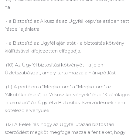
ha
- a Biztosító az Alkusz és az Ügyfél képviseletében tett
írásbeli ajánlatra
- a Biztosító az Ügyfél ajánlatát - a biztosítás kötvény
kiállításával kifejezetten elfogadja.
(10) Az Ügyfél biztosítási kötvényét - a jelen
Üzletszabályzat, amely tartalmazza a hiánypótlást.
(11) A portálon a "Megkötöm" a "Megkötöm" az
"Alkotókötések", az "Alkusz kötvények" és a "Kizárólagos
információ" Az Ügyfél a Biztosítási Szerződésnek nem
kötelező érvényűek.
(12) A Felekírás, hogy az Ügyfél utazási biztosítási
szerződést megköt megfogalmazza a fentieket, hogy