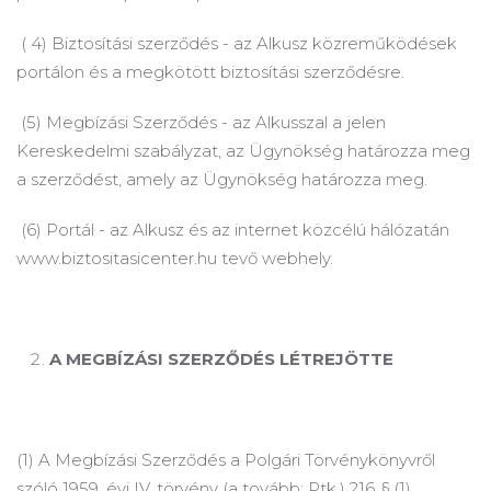
(
4) Biztosítási szerződés - az Alkusz közreműködések
portálon és a megkötött biztosítási szerződésre.
(5) Megbízási Szerződés - az Alkusszal a jelen
Kereskedelmi szabályzat, az Ügynökség határozza meg
a szerződést, amely az Ügynökség határozza meg.
(6) Portál - az Alkusz és az internet közcélú hálózatán
www.biztositasicenter.hu tevő webhely.
A
MEGBÍZÁSI SZERZŐDÉS LÉTREJÖTTE
(1) A Megbízási Szerződés a Polgári Törvénykönyvről
szóló 1959. évi IV.
törvény (a tovább: Ptk.) 216. § (1)