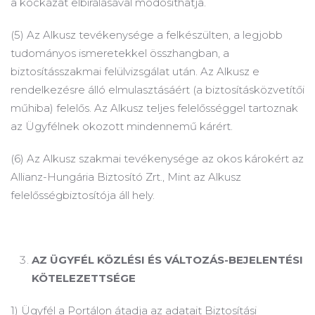
a kockázat elbírálásával módosíthatja.
(5) Az Alkusz tevékenysége a felkészülten, a legjobb
tudományos ismeretekkel összhangban, a
biztosításszakmai felülvizsgálat után.
Az Alkusz e
rendelkezésre álló elmulasztásáért (a biztosításközvetítői
műhiba) felelős.
Az Alkusz teljes felelősséggel tartoznak
az Ügyfélnek okozott mindennemű kárért.
(6) Az Alkusz szakmai tevékenysége az okos károkért az
Allianz-Hungária Biztosító Zrt., Mint az Alkusz
felelősségbiztosítója áll hely.
AZ ÜGYFÉL KÖZLÉSI ÉS VÁLTOZÁS-BEJELENTÉSI
KÖTELEZETTSÉGE
1) Ügyfél a Portálon átadja az adatait Biztosítási