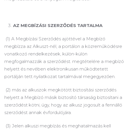
AZ MEGBÍZÁSI SZERZŐDÉS TARTALMA
(1) A Megbízási Szerződés ajöttével a Megbízó
megbízza az Alkuszt-nél, a portálon a közreműködésre
vonatkozó rendelkezések, külön-külön
megfogalmazzák a szerződést. megtételére a megbízó
helyett és nevében elektronikusan működtetett
portálján tett nyilatkozat tartalmával megegyezően.
(2) más az alkuszok megkötött biztosítási szerződés
helyett a Megbízó másik biztosító társaság biztosítani a
szerződést kötni, úgy, hogy az alkusz jogosult a fennálló
szerződést annak évfordulójára.
(3) Jelen alkuszi megbízás és meghatalmazás kell