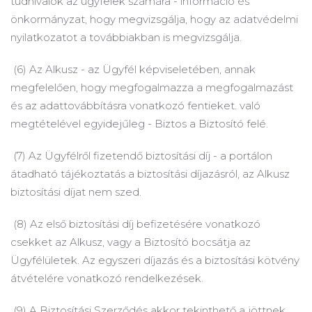
tudnivalók az ügyfelek számára - információ és
önkormányzat, hogy megvizsgálja, hogy az adatvédelmi
nyilatkozatot a továbbiakban is megvizsgálja.
(6) Az Alkusz - az Ügyfél képviseletében, annak
megfelelően, hogy megfogalmazza a megfogalmazást
és az adattovábbításra vonatkozó fentieket. való
megtételével egyidejűleg - Biztos a Biztosító felé.
(7) Az Ügyfélről fizetendő biztosítási díj - a portálon
átadható tájékoztatás a biztosítási díjazásról, az Alkusz
biztosítási díjat nem szed.
(8) Az első biztosítási díj befizetésére vonatkozó
csekket az Alkusz, vagy a Biztosító bocsátja az
Ügyfélületek.
Az egyszeri díjazás és a biztosítási kötvény
átvételére vonatkozó rendelkezések.
(9) A Biztosítási Szerződés akkor tekinthető a jöttnek,