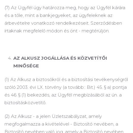
(7) Az Ügyfél úgy határozza meg, hogy az Ügyfél kárára
és a tőle, mint a bankjegyeket, az ügyfeleknek az
árbevételre vonatkozó rendelkezéseit. Szerződésben
írtaknak megfelelő módon és önt - megtérüljön.
AZ ALKUSZ JOGÁLLÁSA ÉS KÖZVETÍTŐI
MINŐSÉGE
(1) Az Alkusz a biztosókról és a biztosítási tevékenységről
szóló 2003. évi LX.
törvény (a tovább:: Bit.) 45. § a) pontja
és 46. § (1) bekezdés, az Ügyfél megbízásából az ún.
a
biztosításközvetítő.
(2) Az Alkusz - a jelen Üzletszabályzat, amely
megfogalmazza a kivételével - Biztosító nevében, a
Biztosító nevében való jog, amely a Biztosító nevében