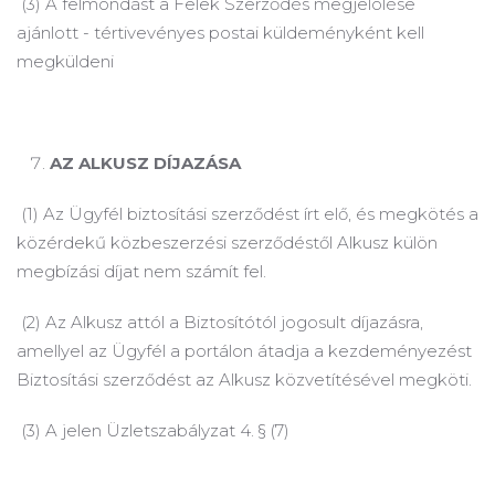
(3) A felmondást a Felek Szerződés megjelölése
ajánlott - tértivevényes postai küldeményként kell
megküldeni
AZ ALKUSZ DÍJAZÁSA
(1) Az Ügyfél biztosítási szerződést írt elő, és megkötés a
közérdekű közbeszerzési szerződéstől Alkusz külön
megbízási díjat nem számít fel.
(2) Az Alkusz attól a Biztosítótól jogosult díjazásra,
amellyel az Ügyfél a portálon átadja a kezdeményezést
Biztosítási szerződést az Alkusz közvetítésével megköti.
(3) A jelen Üzletszabályzat 4. § (7)