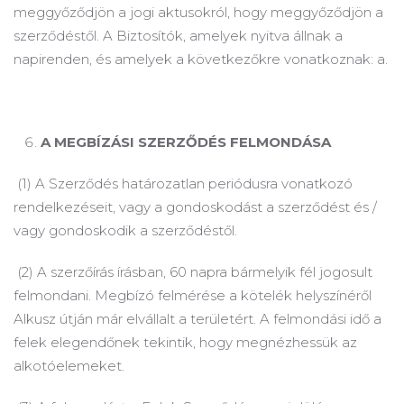
meggyőződjön a jogi aktusokról, hogy meggyőződjön a
szerződéstől.
A Biztosítók, amelyek nyitva állnak a
napirenden, és amelyek a következőkre vonatkoznak: a.
A
MEGBÍZÁSI SZERZŐDÉS FELMONDÁSA
(1) A Szerződés határozatlan periódusra vonatkozó
rendelkezéseit, vagy a gondoskodást a szerződést és /
vagy gondoskodik a szerződéstől.
(2) A szerzőírás írásban, 60 napra bármelyik fél jogosult
felmondani.
Megbízó felmérése a kötelék helyszínéről
Alkusz útján már elvállalt a területért.
A felmondási idő a
felek elegendőnek tekintik, hogy megnézhessük az
alkotóelemeket.