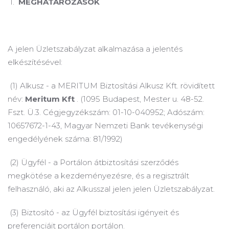
1.
MEGHATÁROZÁSOK
A jelen Üzletszabályzat alkalmazása a jelentés
elkészítésével:
(1) Alkusz - a MERITUM Biztosítási Alkusz Kft.
rövidített
név:
Meritum Kft
.
(1095 Budapest, Mester u. 48-52.
Fszt. Ü.3. Cégjegyzékszám: 01-10-040952; Adószám:
10657672-1-43, Magyar Nemzeti Bank tevékenységi
engedélyének száma: 81/1992)
(2) Ügyfél - a Portálon átbiztosítási szerződés
megkötése a kezdeményezésre, és a regisztrált
felhasználó, aki az Alkusszal jelen jelen Üzletszabályzat.
(3) Biztosító - az Ügyfél biztosítási igényeit és
preferenciáit portálon portálon.