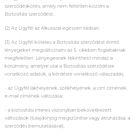
szerződéskötés, amely nem feltétlen közölni a
Biztosítási szerződést; .
(2) Az Ügyfél az Alkusszal egészen írásban,
(3) Az Ügyfél köteles a Biztosítási szerződést érintő
lényegeket megváltoztatni az 5. cikkben foglaltaknak
megfelelően.
Lényegesnek tekinthető mindaz a
körülmény, amelyre utal a Biztosítási szerződésre
vonatkozó adatok, a kérdésre vonatkozó válaszadás,
- az Ügyfél lakhelyének, székhelyének, a cím címének,
e-mail címének változása;
- a biztosítási interes viszonyban bekövetkezett
változások (tulajdonjog megszűnése vagy átruházása, a
szerződés bemutatásával);