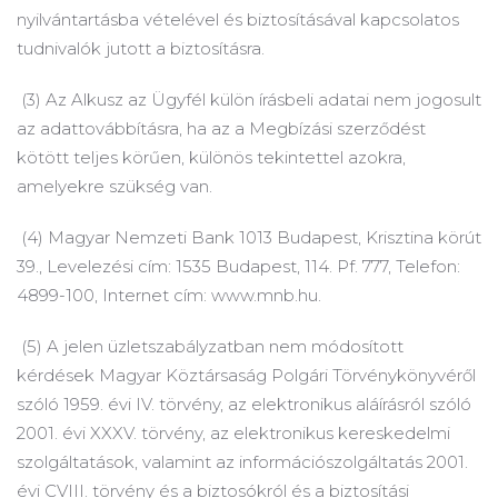
nyilvántartásba vételével és biztosításával kapcsolatos
tudnivalók jutott a biztosításra.
(3) Az Alkusz az Ügyfél külön írásbeli adatai nem jogosult
az adattovábbításra, ha az a Megbízási szerződést
kötött teljes körűen, különös tekintettel azokra,
amelyekre szükség van.
(4) Magyar Nemzeti Bank 1013 Budapest, Krisztina körút
39., Levelezési cím: 1535 Budapest, 114. Pf.
777, Telefon:
4899-100, Internet cím: www.mnb.hu.
(5) A jelen üzletszabályzatban nem módosított
kérdések Magyar Köztársaság Polgári Törvénykönyvéről
szóló 1959. évi IV.
törvény, az elektronikus aláírásról szóló
2001. évi XXXV.
törvény, az elektronikus kereskedelmi
szolgáltatások, valamint az információszolgáltatás 2001.
évi CVIII.
törvény és a biztosókról és a biztosítási